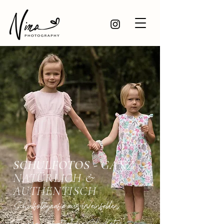
SCHULFOTOS
- GANZ
NATÜRLICH &
AUTHENTISCH
Schulfotografie aus Weinfelden